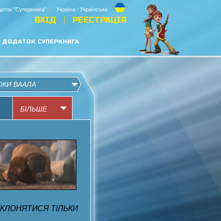
аток "Суперкнига"
Україна / Українська
ВХІД
РЕЄСТРАЦІЯ
ДОДАТОК СУПЕРКНИГА