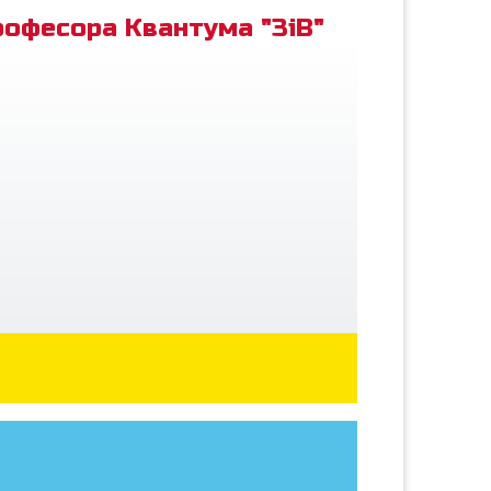
рофесора Квантума "ЗіВ"