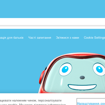
ація для батьків
Часті запитання
Зв'яжися з нами
Cookie Setting
ацювати належним чином, персоналізувати
Налаштування co
ти наш трафік. Ми також ділимося інформацією