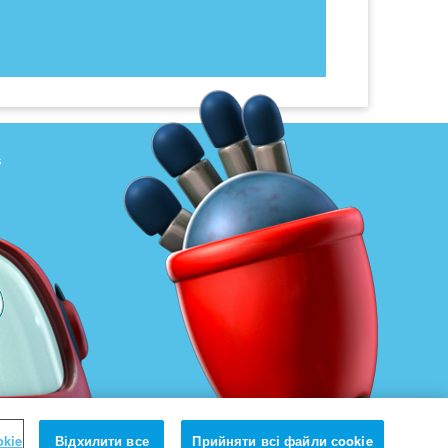
s
okie
Відхилити все
Прийняти всі файли сookie