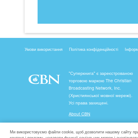
Умови використання
Політика конфіденційності
Інформ
"Суперкнига" є зареєстрованою
торговою маркою The Christian
Broadcasting Network, Inc.
(Християнської мовної мережі).
Усі права захищені.
About CBN
Ми використовуємо файли cookie, щоб дозволити нашому сайту пр
© Copyright 2026 The Christian Broadcasting Network.
контент і рекламу, надавати функції соціальних мереж і аналізува