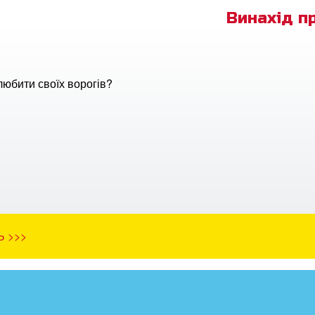
Винахід п
любити своїх ворогів?
Ь >>>