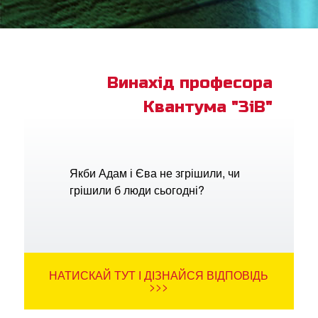
ок Суперкнига
ок "Суперкнига"
Винахід професора
Квантума "ЗіВ"
рація
ти мову
Якби Адам і Єва не згрішили, чи
грішили б люди сьогодні?
НАТИСКАЙ ТУТ І ДІЗНАЙСЯ ВІДПОВІДЬ
>>>