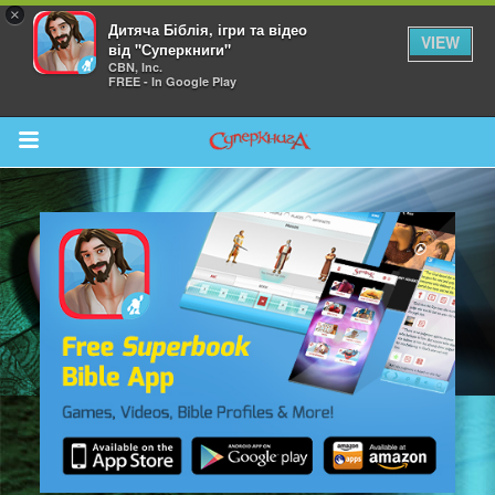
×
Дитяча Біблія, ігри та відео
VIEW
від "Суперкниги"
CBN, Inc.
FREE - In Google Play
Return to Content
йся більше