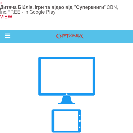
×
Дитяча Біблія, ігри та відео від "Суперкниги"
CBN,
Inc.
FREE - In Google Play
VIEW
Return to Content
йся більше