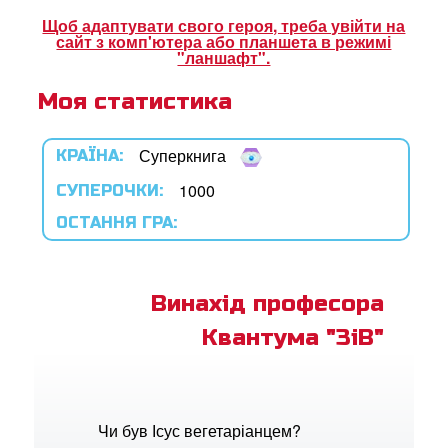
ок Суперкнига
Щоб адаптувати свого героя, треба увійти на
сайт з комп'ютера або планшета в режимі
ок "Суперкнига"
"ланшафт".
Моя статистика
рація
Суперкнига
КРАЇНА:
ти мову
1000
СУПЕРОЧКИ:
ОСТАННЯ ГРА:
Винахід професора
Квантума "ЗіВ"
Чи був Ісус вегетаріанцем?