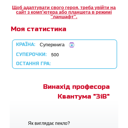
ок Суперкнига
Щоб адаптувати свого героя, треба увійти на
сайт з комп'ютера або планшета в режимі
ок "Суперкнига"
"ланшафт".
Моя статистика
рація
Суперкнига
КРАЇНА:
ти мову
500
СУПЕРОЧКИ:
ОСТАННЯ ГРА:
Винахід професора
Квантума "ЗіВ"
Як виглядає пекло?