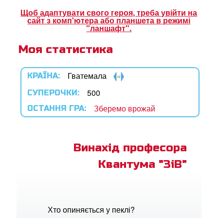
ок Суперкнига
Щоб адаптувати свого героя, треба увійти на
сайт з комп'ютера або планшета в режимі
ок "Суперкнига"
"ланшафт".
Моя статистика
рація
Гватемала
КРАЇНА:
ти мову
500
СУПЕРОЧКИ:
Зберемо врожай
ОСТАННЯ ГРА:
Винахід професора
Квантума "ЗіВ"
Хто опиняється у пеклі?