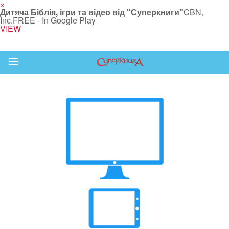
×
Дитяча Біблія, ігри та відео від "Суперкниги"
CBN,
Inc.
FREE - In Google Play
VIEW
Return to Content
йся більше