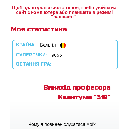
ок Суперкнига
Щоб адаптувати свого героя, треба увійти на
сайт з комп'ютера або планшета в режимі
ок "Суперкнига"
"ланшафт".
Моя статистика
рація
Бельгія
КРАЇНА:
ти мову
9655
СУПЕРОЧКИ:
ОСТАННЯ ГРА:
Винахід професора
Квантума "ЗіВ"
Чому я повинен слухатися моїх