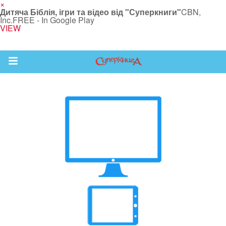
×
Дитяча Біблія, ігри та відео від "Суперкниги"
CBN,
Inc.
FREE - In Google Play
VIEW
Return to Content
йся більше