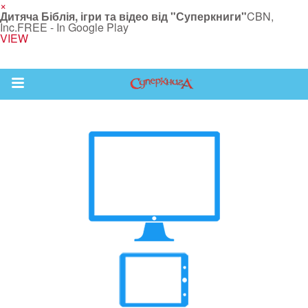
×
Дитяча Біблія, ігри та відео від "Суперкниги"
CBN,
Inc.
FREE - In Google Play
VIEW
Return to Content
йся більше