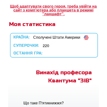
ок Суперкнига
Щоб адаптувати свого героя, треба увійти на
сайт з комп'ютера або планшета в режимі
ок "Суперкнига"
"ланшафт".
Моя статистика
рація
Сполучені Штати Америки
КРАЇНА:
ти мову
220
СУПЕРОЧКИ:
ОСТАННЯ ГРА:
Винахід професора
Квантума "ЗіВ"
Що таке П'ятикнижжя?