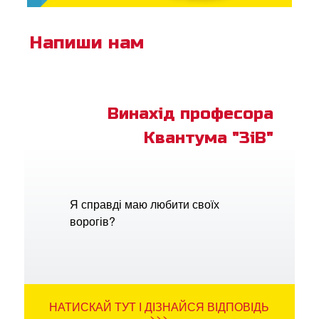
Напиши нам
Винахід професора
Квантума "ЗіВ"
Я справді маю любити своїх
ворогів?
НАТИСКАЙ ТУТ І ДІЗНАЙСЯ ВІДПОВІДЬ
>>>