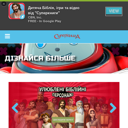
×
Дитяча Біблія, ігри та відео
VIEW
від "Суперкниги"
CBN, Inc.
FREE - In Google Play
Return to Content
ДІЗНАЙСЯ БІЛЬШЕ
йся більше
Previous
Next