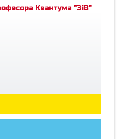
рофесора Квантума "ЗіВ"