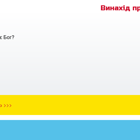
Винахід п
є Бог?
Ь >>>