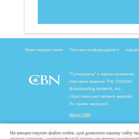
Умови використання
Політика конфіденційності
Інформ
"Суперкнига" є зареєстрованою
торговою маркою The Christian
Broadcasting Network, Inc.
(Християнської мовної мережі).
Усі права захищені.
About CBN
Ми використовуємо файли cookie, щоб дозволити нашому сайту пр
© Copyright 2026 The Christian Broadcasting Network.
контент і рекламу, надавати функції соціальних мереж і аналізува