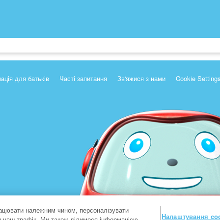
ація для батьків
Часті запитання
Зв'яжися з нами
Cookie Setting
ацювати належним чином, персоналізувати
Налаштування co
ти наш трафік. Ми також ділимося інформацією