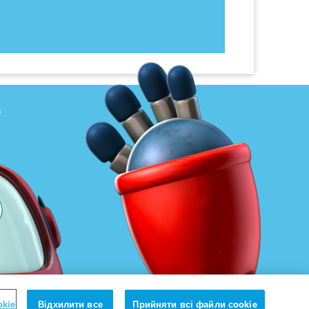
s
okie
Відхилити все
Прийняти всі файли сookie