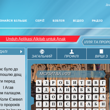
Дод
ЗНАЙСЯ БІЛЬШЕ
СЕРІЇ
БІБЛІЯ
ВІДЕО
РАДІО