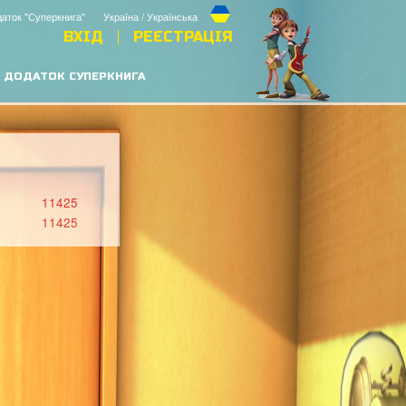
аток "Суперкнига"
Україна / Українська
ВХІД
РЕЄСТРАЦІЯ
ДОДАТОК СУПЕРКНИГА
11425
11425