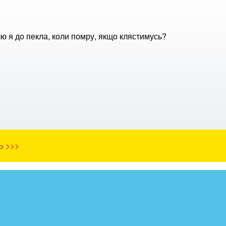
ю я до пекла, коли помру, якщо клястимусь?
Ь >>>