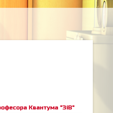
рофесора Квантума "ЗіВ"