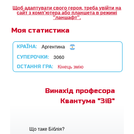
ок Суперкнига
Щоб адаптувати свого героя, треба увійти на
сайт з комп'ютера або планшета в режимі
ок "Суперкнига"
"ланшафт".
Моя статистика
рація
Аргентина
КРАЇНА:
ти мову
3060
СУПЕРОЧКИ:
Кінець змію
ОСТАННЯ ГРА:
Винахід професора
Квантума "ЗіВ"
Що таке Біблія?