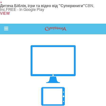
×
Дитяча Біблія, ігри та відео від "Суперкниги"
CBN,
Inc.
FREE - In Google Play
VIEW
Return to Content
йся більше