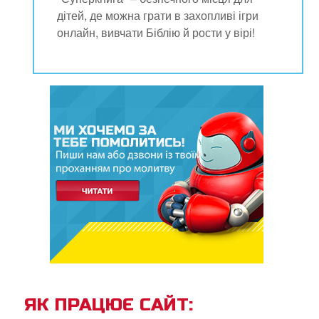
ок Суперкнига
дітей, де можна грати в захопливі ігри
онлайн, вивчати Біблію й рости у вірі!
ок "Суперкнига"
рація
ти мову
ЯК ПРАЦЮЄ САЙТ: