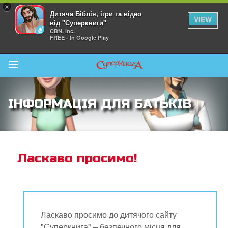
×
Дитяча Біблія, ігри та відео
VIEW
від "Суперкниги"
CBN, Inc.
FREE - In Google Play
Return to Content
ІНФОРМАЦІЯ ДЛЯ БАТЬКІВ
йся більше
Ласкаво просимо!
Ласкаво просимо до дитячого сайту
"Суперкнига" – безпечного місця для