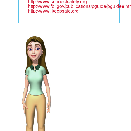
http://www.connectsafely.org
http://www.fbi.gov/publications/pguide/pguidee.ht
http://www.ikeepsafe.org