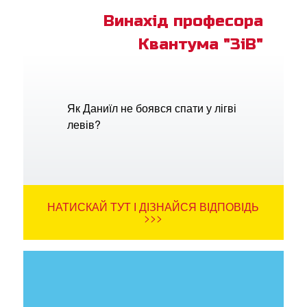
Винахід професора
Квантума "ЗіВ"
Як Даниїл не боявся спати у лігві
левів?
НАТИСКАЙ ТУТ І ДІЗНАЙСЯ ВІДПОВІДЬ
>>>