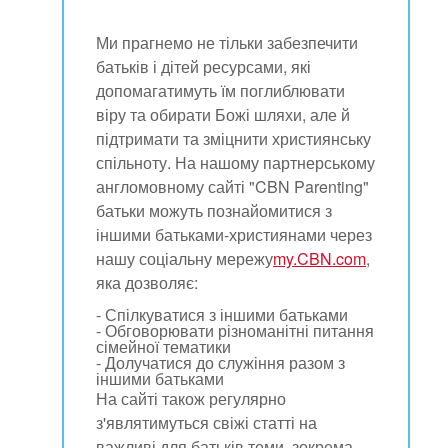
Ми прагнемо не тільки забезпечити
батьків і дітей ресурсами, які
допомагатимуть їм поглиблювати
віру та обирати Божі шляхи, але й
підтримати та зміцнити християнську
спільноту. На нашому партнерському
англомовному сайті "CBN Parenting"
батьки можуть познайомитися з
іншими батьками-християнами через
нашу соціальну мережу
my.CBN.com
,
яка дозволяє:
- Спілкуватися з іншими батьками
- Обговорювати різноманітні питання
сімейної тематики
- Долучатися до служіння разом з
іншими батьками
На сайті також регулярно
з'являтимуться свіжі статті на
важливі для батьків теми, зокрема