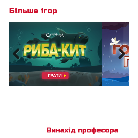
Більше ігор
Previous
Next
Винахід професора