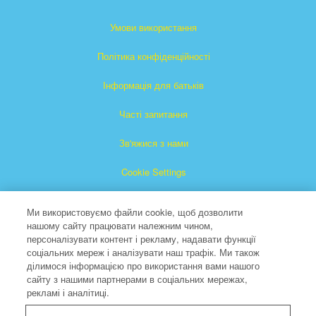
Умови використання
Політика конфіденційності
Інформація для батьків
Часті запитання
Зв'яжися з нами
Cookie Settings
Ми використовуємо файли cookie, щоб дозволити
нашому сайту працювати належним чином,
персоналізувати контент і рекламу, надавати функції
соціальних мереж і аналізувати наш трафік. Ми також
ділимося інформацією про використання вами нашого
"Суперкнига" є зареєстрованою торговою маркою The
сайту з нашими партнерами в соціальних мережах,
рекламі і аналітиці.
Christian Broadcasting Network, Inc. (Християнської мовної
мережі).