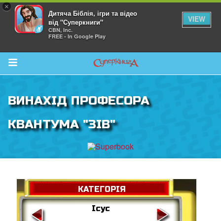
×
Дитяча Біблія, ігри та відео
VIEW
від "Суперкниги"
CBN, Inc.
FREE - In Google Play
Return to Content
ВИНАХІД ПРОФЕСОРА
йся більше
КВАНТУМА "ЗІВ"
КАТЕГОРІЯ
">
Ісус