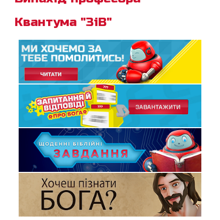
Квантума "ЗіВ"
Щоби спастися, тобі потрібно просто молитися, вірити,
що Ісус є Богом, і хотіти прийняти Його своїм
Спасителем. Скажи Богові, що ти каєшся, жалуєш
за свої гріхи і хочеш жити для Нього - і тоді матимеш
спасіння!
Дізнайся про Божий план спасіння для тебе
Від Івана 3:16
До Римлян 10:9-10
До Римлян 10:13
Йоїл 2:32
Дії Апостолів 2:21