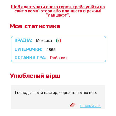
ок Суперкнига
Щоб адаптувати свого героя, треба увійти на
сайт з комп'ютера або планшета в режимі
ок "Суперкнига"
"ланшафт".
Моя статистика
рація
Мексика
КРАЇНА:
ти мову
4865
СУПЕРОЧКИ:
Риба-кит
ОСТАННЯ ГРА:
Улюблений вірш
Господь — мій пастир, через те я маю все.
ПСАЛМИ 23:1