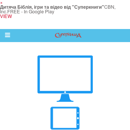
×
Дитяча Біблія, ігри та відео від "Суперкниги"
CBN,
Inc.
FREE - In Google Play
VIEW
Return to Content
йся більше