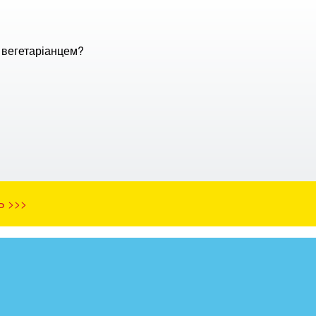
с вегетаріанцем?
Ь >>>