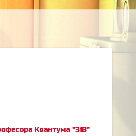
рофесора Квантума "ЗіВ"