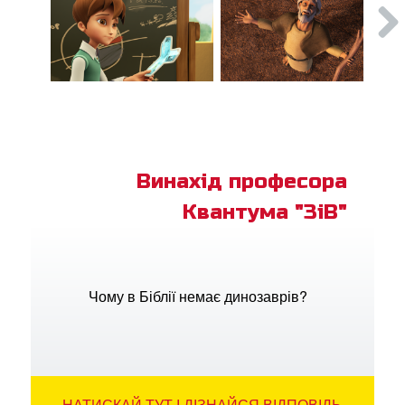
Винахід професора
Квантума "ЗіВ"
Чому в Біблії немає динозаврів?
НАТИСКАЙ ТУТ І ДІЗНАЙСЯ ВІДПОВІДЬ