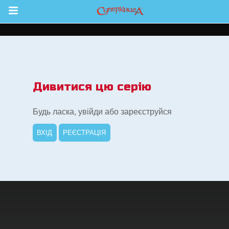
Return to Content
йся більше
Дивитися цю серію
Будь ласка, увійди або зареєструйся
ВХІД
РЕЄСТРАЦІЯ
ок Суперкнига
ок "Суперкнига"