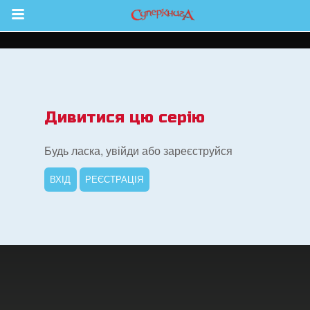
Return to Content
йся більше
Дивитися цю серію
Будь ласка, увійди або зареєструйся
ВХІД
РЕЄСТРАЦІЯ
ок Суперкнига
ок "Суперкнига"