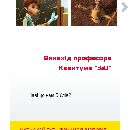
Винахід професора
Квантума "ЗіВ"
Навіщо нам Біблія?
НАТИСКАЙ ТУТ І ДІЗНАЙСЯ ВІДПОВІДЬ