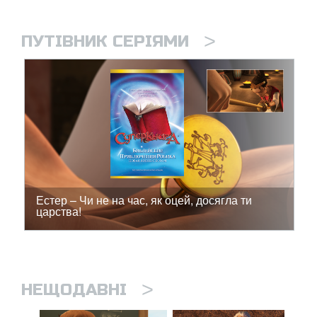
>
ПУТІВНИК СЕРІЯМИ
Естер – Чи не на час, як оцей, досягла ти
царства!
>
НЕЩОДАВНІ