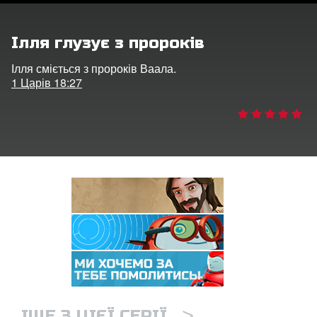
рація
Ілля глузує з пророків
ти мову
Ілля сміється з пророків Ваала.
1 Царів 18:27
>
ІЩЕ З ЦІЄЇ СЕРІЇ