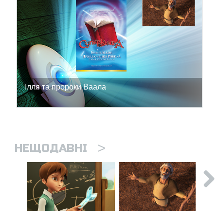
Ілля та пророки Ваала
>
НЕЩОДАВНІ