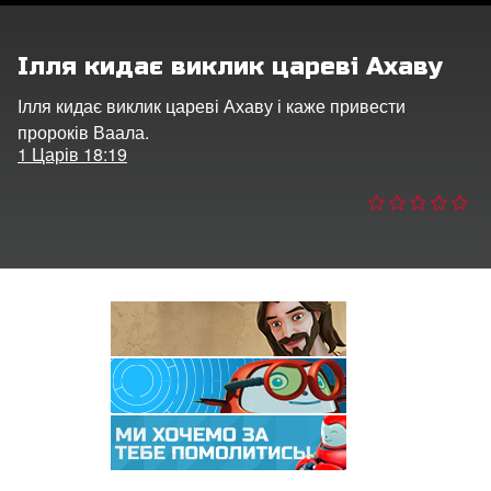
рація
Ілля кидає виклик цареві Ахаву
ти мову
Ілля кидає виклик цареві Ахаву і каже привести
пророків Ваала.
1 Царів 18:19