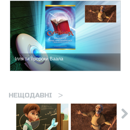
Ілля та пророки Ваала
>
НЕЩОДАВНІ