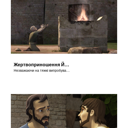
Жертвоприношення Йова
Незважаючи на тяжкі випробування, Йов продовжує поклонятися й служити Богові.