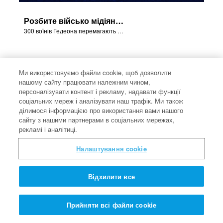
Розбите військо мідіянітян
300 воїнів Гедеона перемагають мідіянітян із Божою допомогою.
Ми використовуємо файли cookie, щоб дозволити
нашому сайту працювати належним чином,
персоналізувати контент і рекламу, надавати функції
соціальних мереж і аналізувати наш трафік. Ми також
ділимося інформацією про використання вами нашого
сайту з нашими партнерами в соціальних мережах,
рекламі і аналітиці.
Налаштування cookie
Відхилити все
Гедеон збирає військо
Прийняти всі файли сookie
Гедеон готує військо до битви проти мідіянітян.