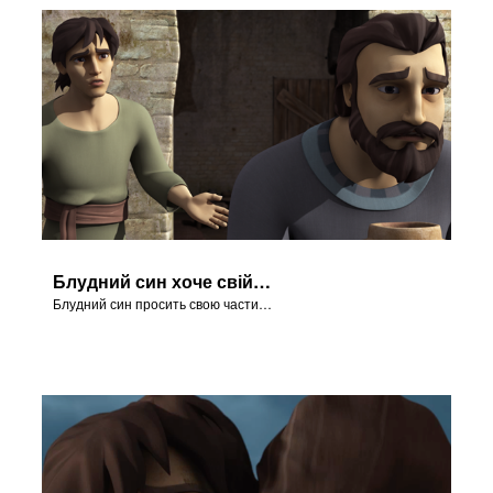
Блудний син хоче свій спадок
Блудний син просить свою частину спадку.