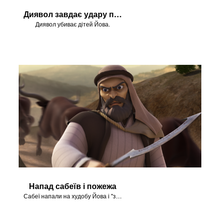
Диявол завдає удару проти дітей Йова
Диявол убиває дітей Йова.
Напад сабеїв і пожежа
Сабеї напали на худобу Йова і "з неба спав Божий огонь".