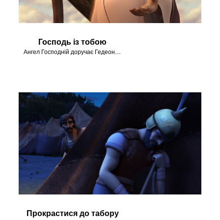
Господь із тобою
Ангел Господній доручає Гедеонові врятувати Ізраїль від мідіянітян.
Прокрастися до табору