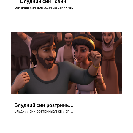
Блудний син і свині
Блудний син доглядає за свинями.
Блудний син розтринькує гроші
Блудний син розтринькує свій спадок.