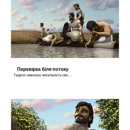
Перевірка біля потоку
Гедеон зменшує чисельність свого війська, добираючи людей відповідно до того, як вони п'ють воду з потоку.