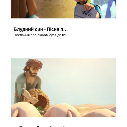
Блудний син - Пісня про спасіння
Послання про любов Ісуса до всіх нас у серії "Блудний син".