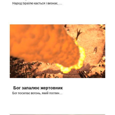
Народ Ізраїлю кається і визнає, що Господь є Бог після того, як Він запалює жертовник.
Бог запалює жертовник
Бог посилає вогонь, який поглинає цілопалення і жертовник.