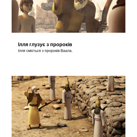
Ілля глузує з пророків
Ілля сміється з пророків Ваала.