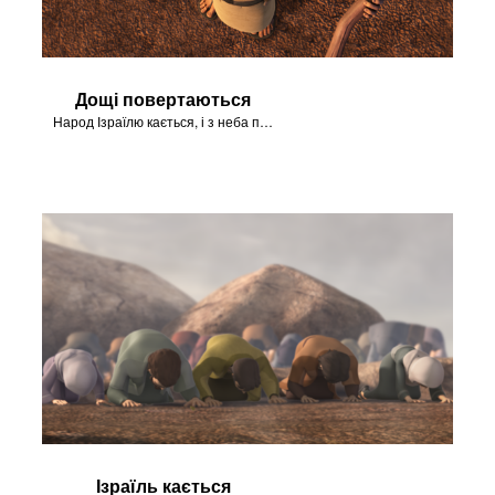
Дощі повертаються
Народ Ізраїлю кається, і з неба починає падати дощ.
Ізраїль кається