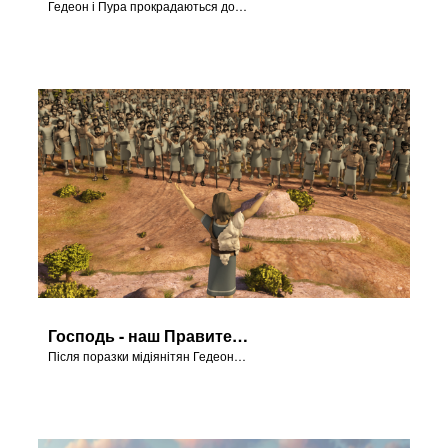
Гедеон і Пура прокрадаються до табору мідіянітян.
Господь - наш Правитель
Після поразки мідіянітян Гедеон проголошує Господа правителем Ізраїлю.