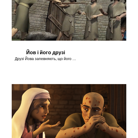
Йов і його друзі
Друзі Йова запевняють, що його нещастя - покарання за гріхи.