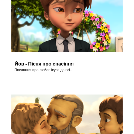
Йов - Пісня про спасіння
Послання про любов Ісуса до всіх нас у серії "Йов".