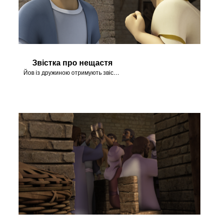
Звістка про нещастя
Йов із дружиною отримують звістку про нещастя.