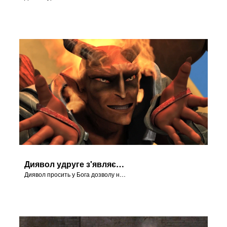
Диявол удруге з'являється на Небесах
Диявол просить у Бога дозволу на те, щоби завдати Йову фізичного болю і калічити його тіло.