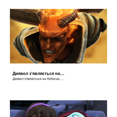
Диявол з'являється на Небесах
Диявол з'являється на Небесах, щоби попросити в Бога дозволу жорстоко випробовувати Йова.