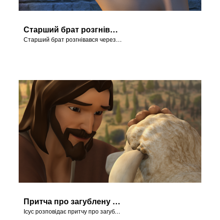
Старший брат розгнівався
Старший брат розгнівався через святкування.
Притча про загублену вівцю
Ісус розповідає притчу про загублену вівцю.