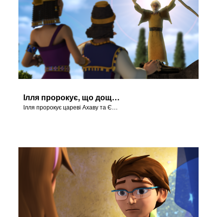
Ілля пророкує, що дощу не буде
Ілля пророкує цареві Ахаву та Єзавель посуху.