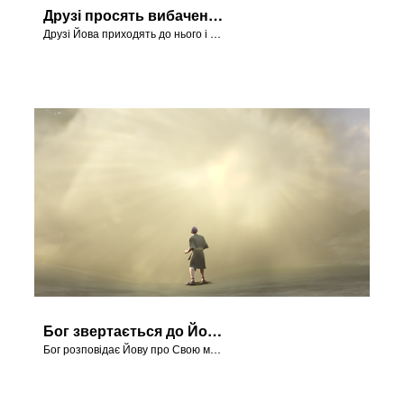
Друзі просять вибачення
Друзі Йова приходять до нього і просять вибачення.
Бог звертається до Йова
Бог розповідає Йову про Свою могутність.