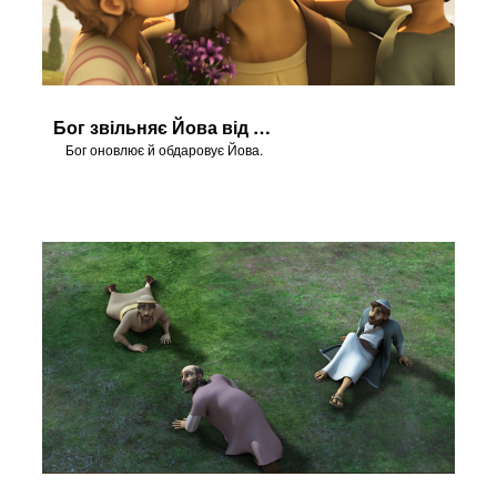
Бог звільняє Йова від страждань
Бог оновлює й обдаровує Йова.