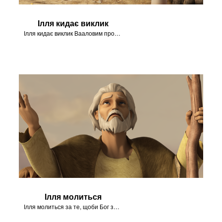
Ілля кидає виклик
Ілля кидає виклик Вааловим пророкам на горі Кармел.
Ілля молиться
Ілля молиться за те, щоби Бог змінив серця ізраїльтян.