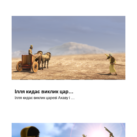
Ілля кидає виклик цареві Ахаву
Ілля кидає виклик цареві Ахаву і каже привести пророків Ваала.