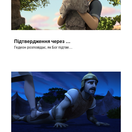
Підтвердження через руно
Гедеон розповідає, як Бог підтвердив Свою волю через вовняне руно.