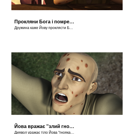
Прокляни Бога і помреш!
Дружина каже Йову проклясти Бога і померти.
Йова вражає "злий гнояк"
Диявол уражає тіло Йова "гнояками".