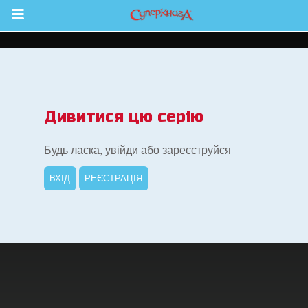
Return to Content
йся більше
Дивитися цю серію
Будь ласка, увійди або зареєструйся
ВХІД
РЕЄСТРАЦІЯ
ок Суперкнига
ок "Суперкнига"