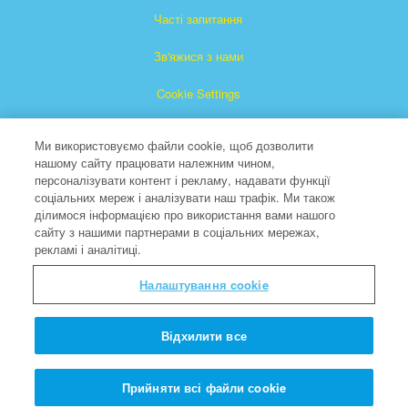
Часті запитання
Зв'яжися з нами
Cookie Settings
Ми використовуємо файли cookie, щоб дозволити
нашому сайту працювати належним чином,
персоналізувати контент і рекламу, надавати функції
соціальних мереж і аналізувати наш трафік. Ми також
ділимося інформацією про використання вами нашого
"Суперкнига" є зареєстрованою торговою маркою The
сайту з нашими партнерами в соціальних мережах,
рекламі і аналітиці.
Christian Broadcasting Network, Inc. (Християнської мовної
мережі).
Налаштування cookie
Усі права захищені.
About CBN
Відхилити все
© Copyright 2026 The Christian Broadcasting Network.
Прийняти всі файли сookie