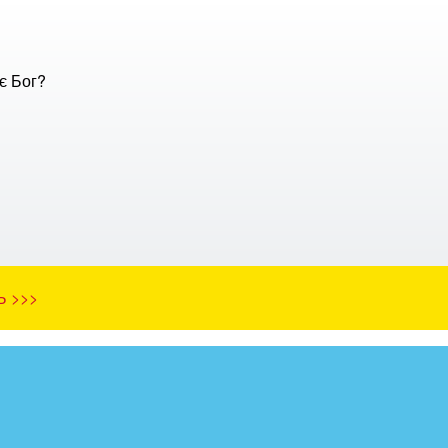
є Бог?
Ь >>>