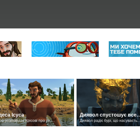
деса Ісуса
Диявол спустошує все
Петро розповідає Крісові про те, що чудеса Ісуса - від Бога.
Диявол радіє бурі, що насувається на Галіл