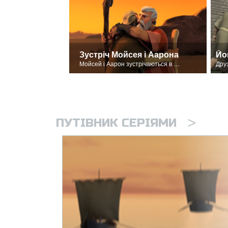
Зустріч Мойсея і Аарона
Йов
Мойсей і Аарон зустрічаються в пустелі.
>
ПУТІВНИК СЕРІЯМИ