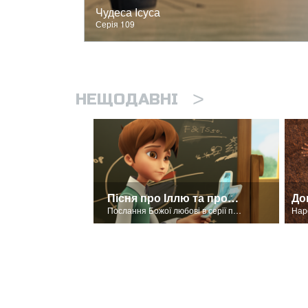
Чудеса Ісуса
Серія 109
>
НЕЩОДАВНІ
Пісня про Іллю та пророків Ваала
До
Послання Божої любові в серії про Іллю.