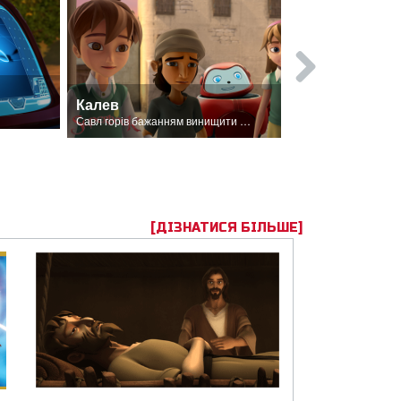
Пісня про 
Калев
Савл горів бажанням винищити послідовників Господа.
[ДІЗНАТИСЯ БІЛЬШЕ]