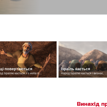
щі повертаються
Ізраїль кається
Народ Ізраїлю кається, і з неба починає падати дощ.
Народ Ізраїлю кається і визнає, що Господь є Бог після того, як Він запалює жертов
Винахід п