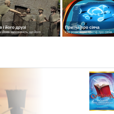
 і його друзі
Притча про сіяча
Друзі Йова запевняють, що його нещастя - покарання за гріхи.
Ісус розповідає притчу про сіяча.