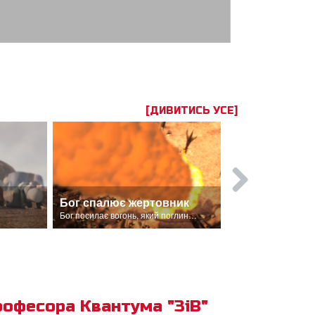
[ДИВИТИСЬ УСЕ]
Бог спалює жертовник
ник.
Бог посилає вогонь, який поглинає цілопалення і жертовник.
рофесора Квантума "ЗіВ"