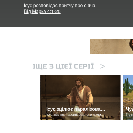
Ісус розповідає притчу про сіяча.
Від Марка 4:1-20
>
ІЩЕ З ЦІЄЇ СЕРІЇ
Ісус зцілює паралізованого
Чу
Ісус зцілює паралізованого чоловіка.